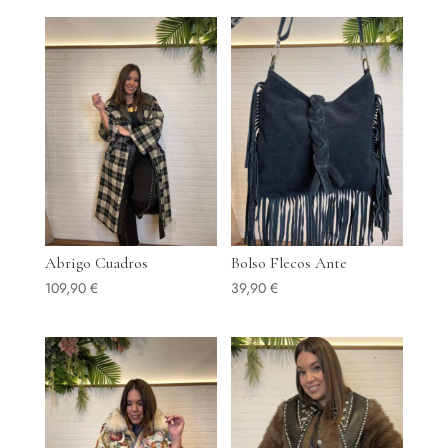
Abrigo Cuadros
Bolso Flecos Ante
109,90
€
39,90
€